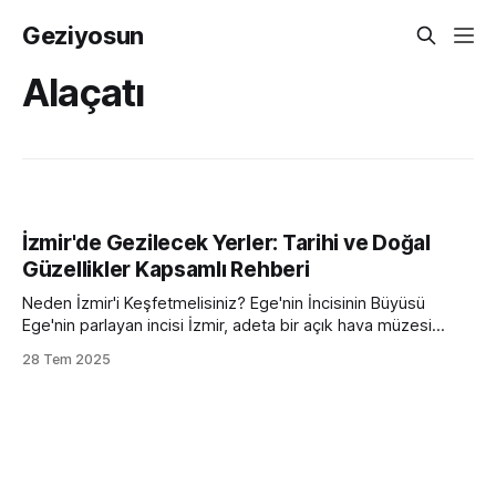
Geziyosun
Alaçatı
İzmir'de Gezilecek Yerler: Tarihi ve Doğal
Güzellikler Kapsamlı Rehberi
Neden İzmir'i Keşfetmelisiniz? Ege'nin İncisinin Büyüsü
Ege'nin parlayan incisi İzmir, adeta bir açık hava müzesi
gibi… Binlerce yıllık tarihi, masmavi koyları, yemyeşil doğası
28 Tem 2025
ve canlı kültürüyle ruhunuzu şımartmaya hazır mısınız? Bu
kapsamlı rehber, 2025 yılında rekor kıran yabancı turist
sayısıyla göz kamaştıran İzmir'