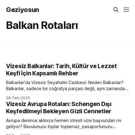
Geziyosun
Balkan Rotaları
Vizesiz Balkanlar: Tarih, Kültür ve Lezzet
Keşfi İçin Kapsamlı Rehber
Balkanlar'da Vizesiz Seyahatin Cazibesi: Neden Balkanlar?
Balkanlar, sadece bir coğrafya parçası değil, aynı zamanda
tarihi katmanların, kültürel zenginliklerin ve dillere destan
28 Tem 2025
lezzetlerin iç içe geçtiği, keşfedilmeyi bekleyen devasa bir
Vizesiz Avrupa Rotaları: Schengen Dışı
hazine sandığı. Türk vatandaşları için Schengen vizesi gibi
Keşfedilmeyi Bekleyen Gizli Cennetler
bürokratik engeller olmadan bu topraklara adım atabilmek,
seyahat planlamasını çok daha
Avrupa denince aklınıza hemen stresli vize başvuruları mı
geliyor? Bavulunuzu toplar toplamaz, pasaportunuzu
cebinize atıp keşfedebileceğiniz, vize derdi olmadan