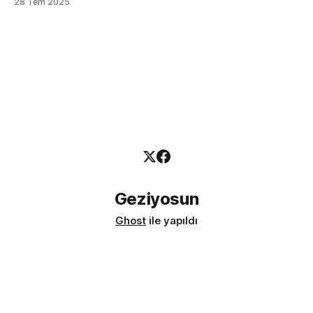
28 Tem 2025
Avrupa'nın birbirinden güzel köşeleri olduğunu söylesek ne
derdiniz? Bu rehber, sadece bir liste sunmakla kalmayacak;
aynı zamanda size ilham verecek, "İşte tam buraya
gitmeliyim!" dedirtecek, maliyet analizleri,
Geziyosun
Ghost
ile yapıldı