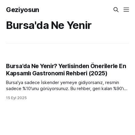
Geziyosun
Bursa'da Ne Yenir
Bursa'da Ne Yenir? Yerlisinden Önerilerle En
Kapsamlı Gastronomi Rehberi (2025)
Bursa'ya sadece İskender yemeye gidiyorsanız, resmin
sadece %10'unu görüyorsunuz. Bu rehber, geri kalan %90'ı
keşfetmeniz için tasarlandı. Turist tuzaklarını atlayıp
15 Eyl 2025
doğrudan lezzetin kalbine ineceğiz. Hazır olun. Bu liste,
sadece "ne yenir" sorusuna cevap vermiyor, aynı zamanda
size Bursa'nın gastronomik ruhunu