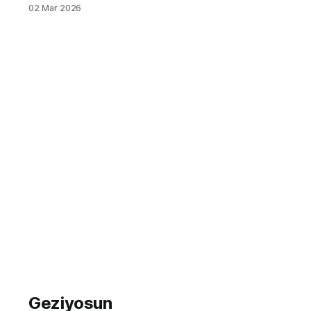
Kalınır? Akdeniz'in ve Ege'nin
02 Mar 2026
kesiştiği, antik Karia uygarlığının
izlerini taşıyan bu nefes kesici
coğrafyada, Carian Trail boyunca
yapacağınız yürüyüş, unutulmaz bir
deneyim vaat ediyor. Ancak bu uzun
ve zorlu rotada, her günün sonunda
nerede dinleneceğinizi bilmek,
planlamanın
Geziyosun