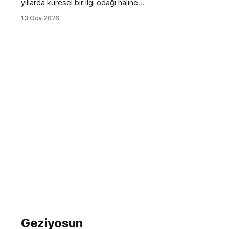
yıllarda küresel bir ilgi odağı haline
geldi. Özellikle Akdeniz'in incisi
13 Oca 2026
Belek, dünya standartlarındaki
championship sahaları ve sunduğu
lüks resort deneyimiyle kısa sürede
golf severlerin vazgeçilmez
destinasyonlarından biri olmayı
başardı. Ancak bu alanda doğru
kararı vermek, sadece popüler
isimlere bakmakla mümkün değil.
Geziyosun