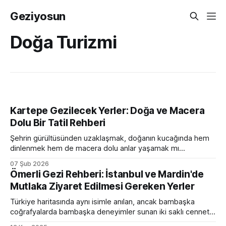
Geziyosun
Doğa Turizmi
Kartepe Gezilecek Yerler: Doğa ve Macera
Dolu Bir Tatil Rehberi
Şehrin gürültüsünden uzaklaşmak, doğanın kucağında hem
dinlenmek hem de macera dolu anlar yaşamak mı
istiyorsunuz? Marmara'nın incisi Kartepe, tüm bu
07 Şub 2026
beklentilerinizi fazlasıyla karşılıyor! İstanbul'a olan yakınlığı ve
Ömerli Gezi Rehberi: İstanbul ve Mardin'de
her mevsim sunduğu çeşitlilikle öne çıkan Kartepe, kayak
Mutlaka Ziyaret Edilmesi Gereken Yerler
severlerden doğa yürüyüşçülerine, sakin bir göl kaçamağı
arayanlardan adrenalini yüksek sporlar
Türkiye haritasında aynı isimle anılan, ancak bambaşka
coğrafyalarda bambaşka deneyimler sunan iki saklı cennet:
İstanbul Ömerli ve Mardin Ömerli. Biri İstanbul'un