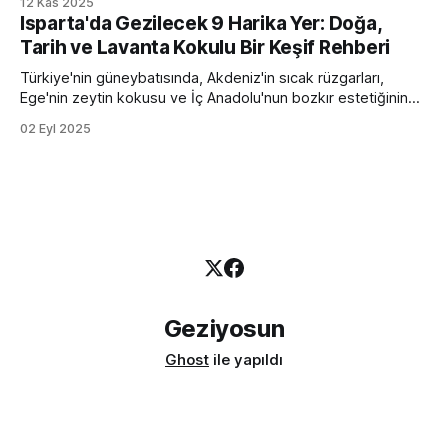
12 Kas 2025
kalabalığından kaçış noktası, yemyeşil doğası ve huzurlu
Isparta'da Gezilecek 9 Harika Yer: Doğa,
atmosferiyle bilinirken; diğeri Mezopotamya'nın kalbinde,
Tarih ve Lavanta Kokulu Bir Keşif Rehberi
binlerce yıllık tarihi ve kadim kültürel mirasıyla sizi zamanda
yolculuğa çıkarır. Bu kapsamlı
Türkiye'nin güneybatısında, Akdeniz'in sıcak rüzgarları,
Ege'nin zeytin kokusu ve İç Anadolu'nun bozkır estetiğinin
kesişim noktasında, saklı bir cennet yükselir: İsparta. "Gül
02 Eyl 2025
Diyarı" ve son yılların yükselen değeri "Lavanta Kokulu Şehir"
unvanlarıyla anılan İsparta, sadece göz alıcı doğal
güzellikleriyle
Geziyosun
Ghost
ile yapıldı