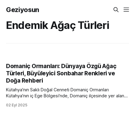
Geziyosun
Endemik Ağaç Türleri
Domaniç Ormanları: Dünyaya Özgü Ağaç
Türleri, Büyüleyici Sonbahar Renkleri ve
Doğa Rehberi
Kütahya'nın Saklı Doğal Cenneti Domaniç Ormanları
Kütahya'nın iç Ege Bölgesi'nde, Domaniç ilçesinde yer alan
Domaniç Ormanları, Türkiye'nin saklı doğal cennetlerinden
02 Eyl 2025
biridir. Yüzölçümünün yaklaşık %65'i ormanlarla kaplı olan bu
eşsiz bölge, zengin biyoçeşitliliği, dünyaya özgü endemik
ağaç türleri ve özellikle sonbaharda