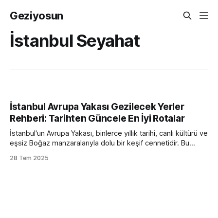
Geziyosun
İstanbul Seyahat
İstanbul Avrupa Yakası Gezilecek Yerler
Rehberi: Tarihten Güncele En İyi Rotalar
İstanbul'un Avrupa Yakası, binlerce yıllık tarihi, canlı kültürü ve
eşsiz Boğaz manzaralarıyla dolu bir keşif cennetidir. Bu
rehber, sadece popüler turistik noktaları listelemekle
28 Tem 2025
kalmayıp, size şehrin ruhunu hissettirecek, rotanızı
kolaylaştıracak ve İstanbul'un Avrupa Yakası'ndaki en
unutulmaz deneyimleri yaşamanızı sağlayacak bir yol haritası
sunmayı amaçlar.