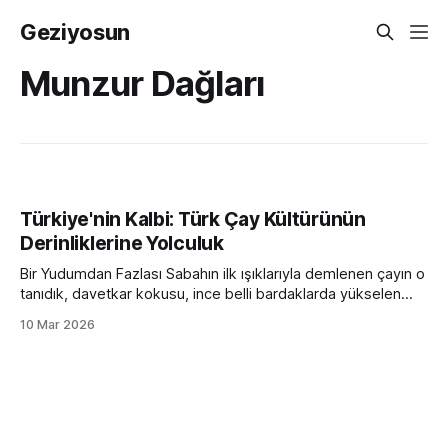
Geziyosun
Munzur Dağları
Türkiye'nin Kalbi: Türk Çay Kültürünün
Derinliklerine Yolculuk
Bir Yudumdan Fazlası Sabahın ilk ışıklarıyla demlenen çayın o
tanıdık, davetkar kokusu, ince belli bardaklarda yükselen
buharı, sohbetlerin vazgeçilmez eşlikçisi... Türk çayı, sadece
10 Mar 2026
bir içecek değil, aynı zamanda bir yaşam biçimi, bir
misafirperverlik sembolü ve Türkiye'nin sosyal dokusunun
ayrılmaz bir parçasıdır. Bu rehberde, geleneksel siyah
çaydan, damakları şenlendiren