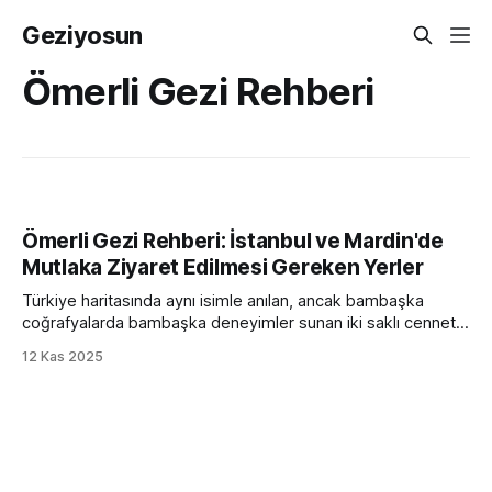
Geziyosun
Ömerli Gezi Rehberi
Ömerli Gezi Rehberi: İstanbul ve Mardin'de
Mutlaka Ziyaret Edilmesi Gereken Yerler
Türkiye haritasında aynı isimle anılan, ancak bambaşka
coğrafyalarda bambaşka deneyimler sunan iki saklı cennet:
İstanbul Ömerli ve Mardin Ömerli. Biri İstanbul'un
12 Kas 2025
kalabalığından kaçış noktası, yemyeşil doğası ve huzurlu
atmosferiyle bilinirken; diğeri Mezopotamya'nın kalbinde,
binlerce yıllık tarihi ve kadim kültürel mirasıyla sizi zamanda
yolculuğa çıkarır. Bu kapsamlı