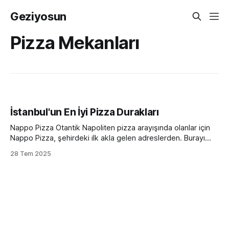
Geziyosun
Pizza Mekanları
İstanbul'un En İyi Pizza Durakları
Nappo Pizza Otantik Napoliten pizza arayışında olanlar için
Nappo Pizza, şehirdeki ilk akla gelen adreslerden. Burayı
özel kılan en önemli detaylardan biri, Vera Pizza Napoletana
28 Tem 2025
(AVPN) Derneği'nin sıkı kriterlerine uygun şekilde pizza
yapmaları. Bu sertifika, Nappo'nun gerçek Napoli kurallarına
göre hamur hazırladığını, orijinal domates ve mozzarella