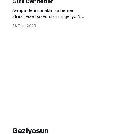
Gizli Cennetler
Avrupa denince aklınıza hemen
stresli vize başvuruları mı geliyor?
Bavulunuzu toplar toplamaz,
28 Tem 2025
pasaportunuzu cebinize atıp
keşfedebileceğiniz, vize derdi
olmadan Avrupa'nın birbirinden güzel
köşeleri olduğunu söylesek ne
derdiniz? Bu rehber, sadece bir liste
sunmakla kalmayacak; aynı
zamanda size ilham verecek, "İşte
tam buraya gitmeliyim!" dedirtecek,
maliyet analizleri,
Geziyosun