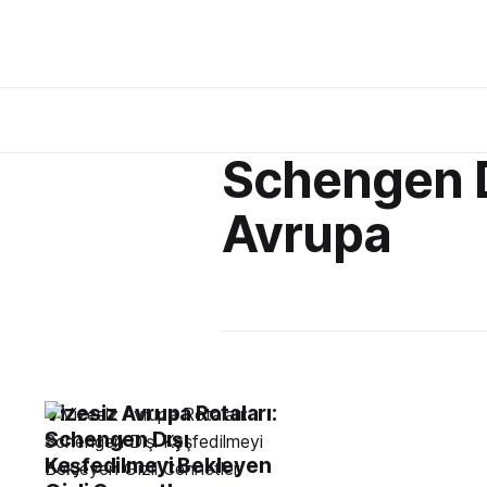
Schengen D
Avrupa
Vizesiz Avrupa Rotaları:
Schengen Dışı
Keşfedilmeyi Bekleyen