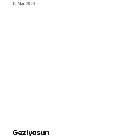
davetkar kokusu, ince belli
10 Mar 2026
bardaklarda yükselen buharı,
sohbetlerin vazgeçilmez eşlikçisi...
Türk çayı, sadece bir içecek değil,
aynı zamanda bir yaşam biçimi, bir
misafirperverlik sembolü ve
Türkiye'nin sosyal dokusunun
ayrılmaz bir parçasıdır. Bu rehberde,
geleneksel siyah çaydan, damakları
şenlendiren
Geziyosun