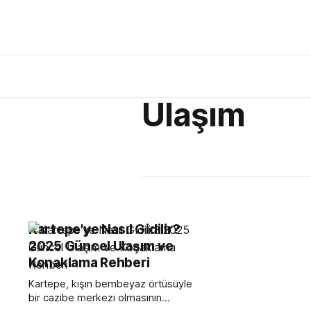
Ulaşım
Kartepe'ye Nasıl Gidilir?
2025 Güncel Ulaşım ve
Konaklama Rehberi
Kartepe, kışın bembeyaz örtüsüyle
bir cazibe merkezi olmasının