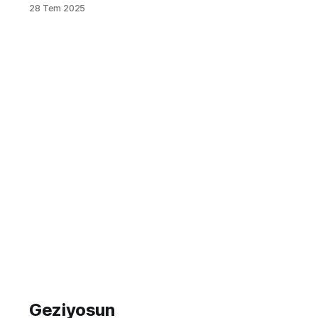
ötesinde, dört mevsim boyunca
28 Tem 2025
doğayla iç içe kaçamak yapmak
isteyenler için sayısız fırsat sunan bir
cennet. İstanbul ve Ankara gibi
büyük metropollere yakınlığı, onu
hafta sonu kaçamakları için oldukça
popüler bir destinasyon haline
getiriyor. Ancak buraya ulaşmak,
konaklamak ve bölgenin sunduğu
tüm
Geziyosun