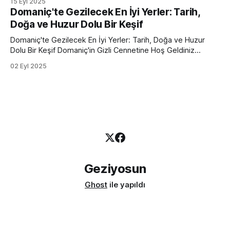
15 Eyl 2025
doğrudan lezzetin kalbine ineceğiz. Hazır olun. Bu liste,
Domaniç'te Gezilecek En İyi Yerler: Tarih,
sadece "ne yenir" sorusuna cevap vermiyor, aynı zamanda
Doğa ve Huzur Dolu Bir Keşif
size Bursa'nın gastronomik ruhunu
Domaniç'te Gezilecek En İyi Yerler: Tarih, Doğa ve Huzur
Dolu Bir Keşif Domaniç'in Gizli Cennetine Hoş Geldiniz
Kütahya'nın yemyeşil kalbi Domaniç, sadece doğal
02 Eyl 2025
güzellikleriyle değil, Osmanlı İmparatorluğu'nun temellerinin
atıldığı topraklar olmasıyla da ayrı bir öneme sahip. Şehrin
gürültüsünden uzaklaşmak, tarihin izinde yürümek
Geziyosun
Ghost
ile yapıldı