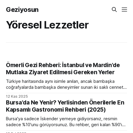
Geziyosun
Yöresel Lezzetler
Ömerli Gezi Rehberi: İstanbul ve Mardin'de
Mutlaka Ziyaret Edilmesi Gereken Yerler
Türkiye haritasında aynı isimle anılan, ancak bambaşka
coğrafyalarda bambaşka deneyimler sunan iki saklı cennet:
İstanbul Ömerli ve Mardin Ömerli. Biri İstanbul'un
12 Kas 2025
kalabalığından kaçış noktası, yemyeşil doğası ve huzurlu
Bursa'da Ne Yenir? Yerlisinden Önerilerle En
atmosferiyle bilinirken; diğeri Mezopotamya'nın kalbinde,
Kapsamlı Gastronomi Rehberi (2025)
binlerce yıllık tarihi ve kadim kültürel mirasıyla sizi zamanda
yolculuğa çıkarır. Bu kapsamlı
Bursa'ya sadece İskender yemeye gidiyorsanız, resmin
sadece %10'unu görüyorsunuz. Bu rehber, geri kalan %90'ı
keşfetmeniz için tasarlandı. Turist tuzaklarını atlayıp