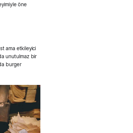
eyimiyle öne
st ama etkileyici
rda unutulmaz bir
ada burger