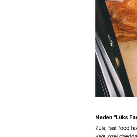
Neden "Lüks Fa
Zula, fast food h
yağı, özel chedda