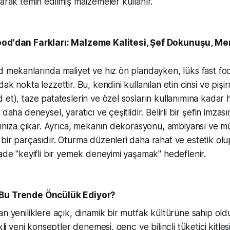
larak temin edilmiş malzemeler kullanır.
od'dan Farkları: Malzeme Kalitesi, Şef Dokunuşu, Menü
d mekanlarında maliyet ve hız ön plandayken, lüks fast fo
ak nokta lezzettir. Bu, kendini kullanılan etin cinsi ve piş
 et), taze patateslerin ve özel sosların kullanımına kadar 
daha deneysel, yaratıcı ve çeşitlidir. Belirli bir şefin imzası
rşınıza çıkar. Ayrıca, mekanın dekorasyonu, ambiyansı ve m
ir parçasıdır. Oturma düzenleri daha rahat ve estetik olup,
yade "keyifli bir yemek deneyimi yaşamak" hedeflenir.
Bu Trende Öncülük Ediyor?
an yeniliklere açık, dinamik bir mutfak kültürüne sahip oldu
ekli yeni konseptler denemesi, genç ve bilinçli tüketici kitles