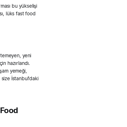
rması bu yükselişi
sı, lüks fast food
istemeyen, yeni
in hazırlandı.
akşam yemeği,
 size İstanbul'daki
t Food