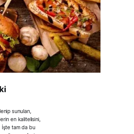
ki
lenip sunulan,
rin en kalitelisini,
? İşte tam da bu