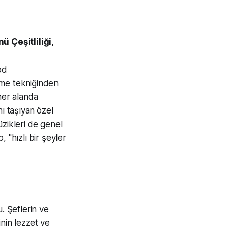
 Çeşitliliği,
od
irme tekniğinden
her alanda
nı taşıyan özel
üzikleri de genel
 "hızlı bir şeyler
. Şeflerin ve
inin lezzet ve