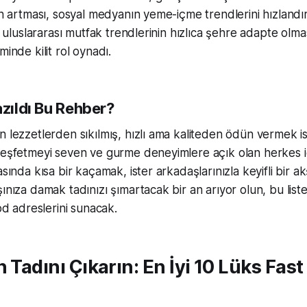
nin artması, sosyal medyanın yeme-içme trendlerini hızlandı
le uluslararası mutfak trendlerinin hızlıca şehre adapte olma
minde kilit rol oynadı.
azıldı Bu Rehber?
n lezzetlerden sıkılmış, hızlı ama kaliteden ödün vermek 
keşfetmeyi seven ve gurme deneyimlere açık olan herkes iç
asında kısa bir kaçamak, ister arkadaşlarınızla keyifli bir 
ınıza damak tadınızı şımartacak bir an arıyor olun, bu liste
ood adreslerini sunacak.
n Tadını Çıkarın: En İyi 10 Lüks Fas