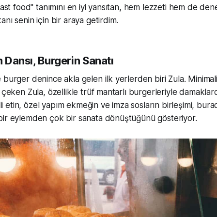
 fast food" tanımını en iyi yansıtan, hem lezzeti hem de den
nı senin için bir araya getirdim.
ün Dansı, Burgerin Sanatı
burger denince akla gelen ilk yerlerden biri Zula. Minimali
t çeken Zula, özellikle trüf mantarlı burgerleriyle damakla
teli etin, özel yapım ekmeğin ve imza sosların birleşimi, bur
bir eylemden çok bir sanata dönüştüğünü gösteriyor.