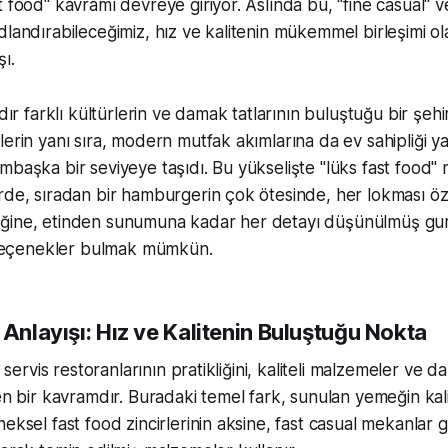
t food" kavramı devreye giriyor. Aslında bu, "fine casual" 
landırabileceğimiz, hız ve kalitenin mükemmel birleşimi ola
ı.
rdır farklı kültürlerin ve damak tatlarının buluştuğu bir şehir
lerin yanı sıra, modern mutfak akımlarına da ev sahipliği 
mbaşka bir seviyeye taşıdı. Bu yükselişte "lüks fast food" 
rde, sıradan bir hamburgerin çok ötesinde, her lokması öz
ğine, etinden sunumuna kadar her detayı düşünülmüş gu
i seçenekler bulmak mümkün.
 Anlayışı: Hız ve Kalitenin Buluştuğu Nokta
ı servis restoranlarının pratikliğini, kaliteli malzemeler ve da
ren bir kavramdır. Buradaki temel fark, sunulan yemeğin kali
eksel fast food zincirlerinin aksine, fast casual mekanlar g