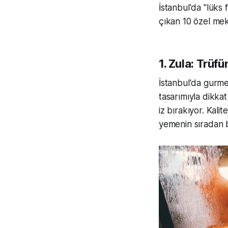
İstanbul'da "lüks
çıkan 10 özel meka
1. Zula: Trüf
İstanbul'da gurme 
tasarımıyla dikka
iz bırakıyor. Kali
yemenin sıradan 