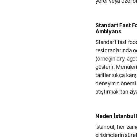
yerel veya özel o
Standart Fast Fo
Ambiyans
Standart fast foo
restoranlarında od
(örneğin dry-aged
gösterir. Menüleri 
tarifler sıkça ka
deneyimin önemli b
atıştırmak"tan zi
Neden İstanbul 
İstanbul, her zam
girişimcilerin sür