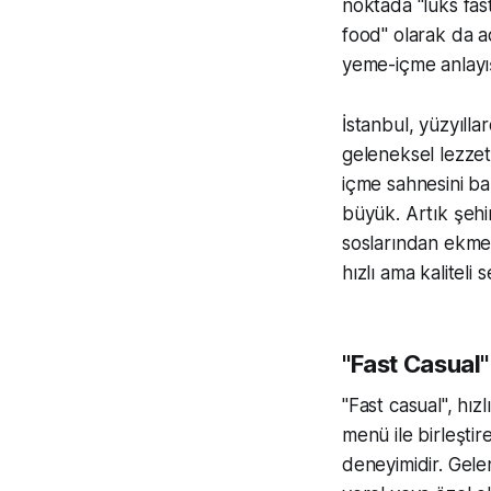
noktada "lüks fas
food" olarak da ad
yeme-içme anlayış
İstanbul, yüzyılla
geleneksel lezzet
içme sahnesini ba
büyük. Artık şehi
soslarından ekme
hızlı ama kalitel
"Fast Casual"
"Fast casual", hızl
menü ile birleşti
deneyimidir. Gelen