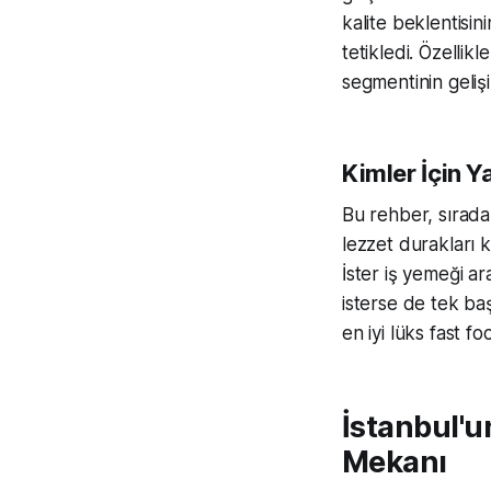
kalite beklentisi
tetikledi. Özellik
segmentinin gelişi
Kimler İçin Y
Bu rehber, sırada
lezzet durakları 
İster iş yemeği ar
isterse de tek baş
en iyi lüks fast f
İstanbul'u
Mekanı