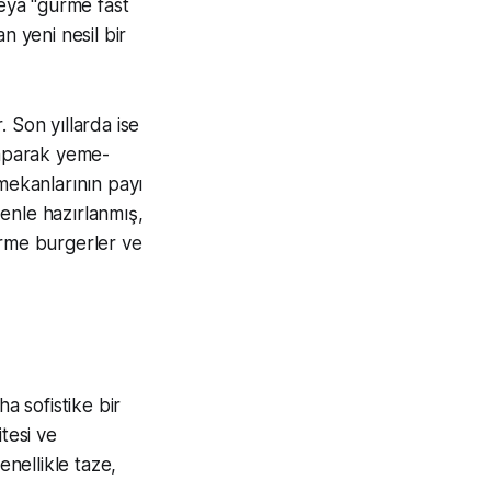
veya "gurme fast
n yeni nesil bir
. Son yıllarda ise
yaparak yeme-
mekanlarının payı
enle hazırlanmış,
rme burgerler ve
ha sofistike bir
tesi ve
enellikle taze,