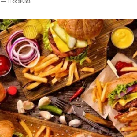
6
—
11 dk okuma