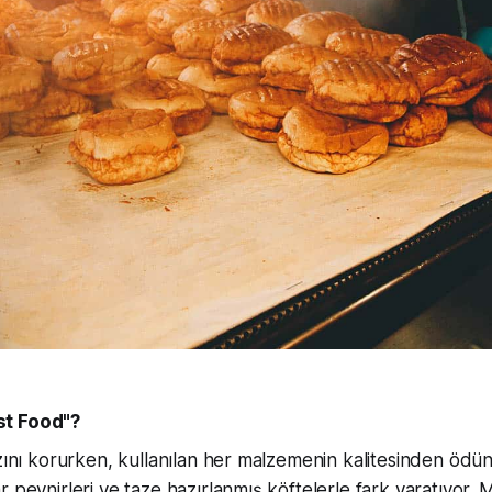
st Food"?
ızını korurken, kullanılan her malzemenin kalitesinden ödün
r peynirleri ve taze hazırlanmış köftelerle fark yaratıyor. 