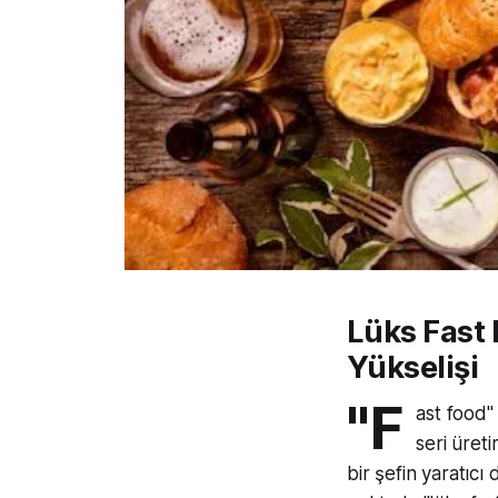
Lüks Fast 
Yükselişi
"F
ast food"
seri üreti
bir şefin yaratıc