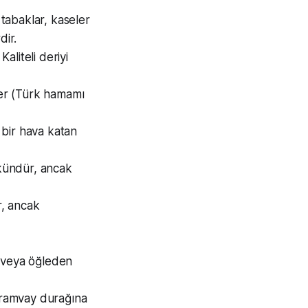
 tabaklar, kaseler
dir.
aliteli deriyi
ler (Türk hamamı
bir hava katan
ündür, ancak
r, ancak
r veya öğleden
 tramvay durağına