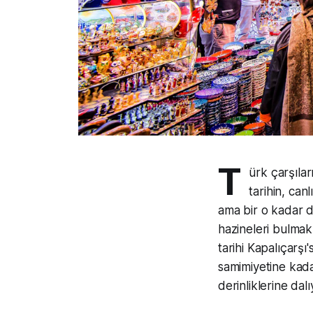
T
ürk çarşılar
tarihin, can
ama bir o kadar 
hazineleri bulmak
tarihi Kapalıçarşı
samimiyetine kada
derinliklerine dal