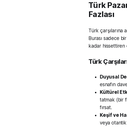
Türk Pazar
Fazlası
Türk çarşılarına 
Burası sadece bir 
kadar hissettiren 
Türk Çarşılar
Duyusal De
esnafın dave
Kültürel Et
tatmak (bir f
fırsat.
Keşif ve Ha
veya otantik 