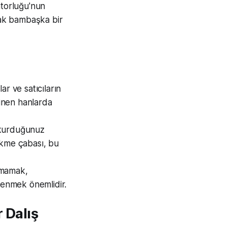
atorluğu'nun
apmak bambaşka bir
ar ve satıcıların
linen hanlarda
a kurduğunuz
çekme çabası, bu
lmamak,
renmek önemlidir.
r Dalış