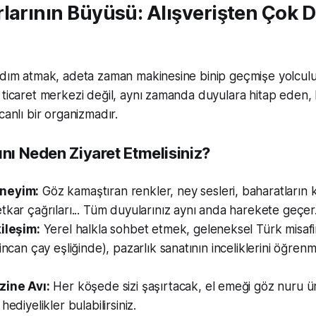
larının Büyüsü: Alışverişten Çok 
adım atmak, adeta zaman makinesine binip geçmişe yolculu
ticaret merkezi değil, aynı zamanda duyulara hitap eden, kü
canlı bir organizmadır.
ını Neden Ziyaret Etmelisiniz?
neyim:
Göz kamaştıran renkler, ney sesleri, baharatların k
tkar çağrıları... Tüm duyularınız aynı anda harekete geçer
kileşim:
Yerel halkla sohbet etmek, geleneksel Türk misafir
incan çay eşliğinde), pazarlık sanatının inceliklerini öğrenm
zine Avı:
Her köşede sizi şaşırtacak, el emeği göz nuru ür
hediyelikler bulabilirsiniz.