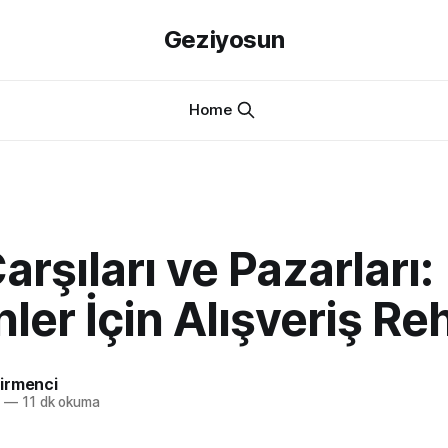
Geziyosun
Home
arşıları ve Pazarları:
ler İçin Alışveriş Re
irmenci
6
—
11 dk okuma