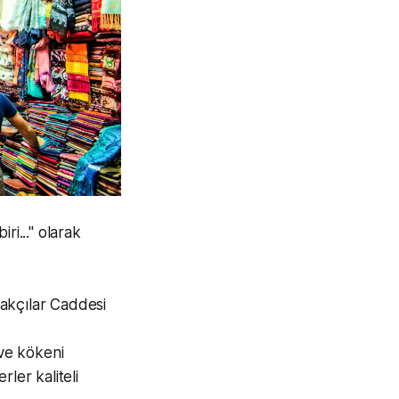
ri..." olarak
lpakçılar Caddesi
ve kökeni
ler kaliteli