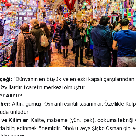
lçeği:
"Dünyanın en büyük ve en eski kapalı çarşılarından bi
üzyıllardır ticaretin merkezi olmuştur.
r Alınır?
her:
Altın, gümüş, Osmanlı esintili tasarımlar. Özellikle Ka
uda ünlüdür.
 ve Kilimler:
Kalite, malzeme (yün, ipek), dokuma tekniği 
a bilgi edinmek önemlidir. Dhoku veya Şişko Osman gibi yer