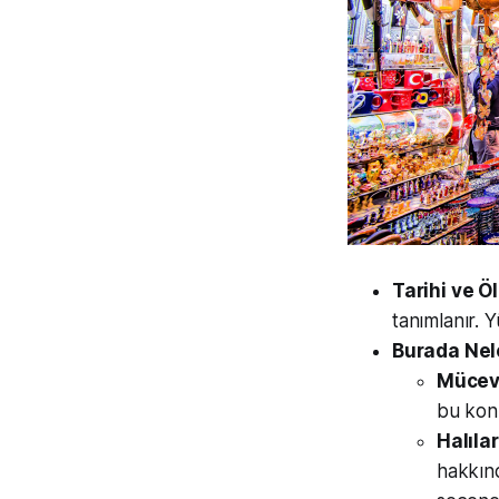
Tarihi ve Ö
tanımlanır. Y
Burada Nele
Mücev
bu kon
Halılar
hakkınd