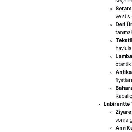
seçene
Seramik
ve süs 
Deri Ü
tanımak
Tekstil
havlula
Lambal
otantik
Antika
fiyatla
Bahara
Kapalıç
Labirentte 
Ziyare
sonra g
Ana Ka