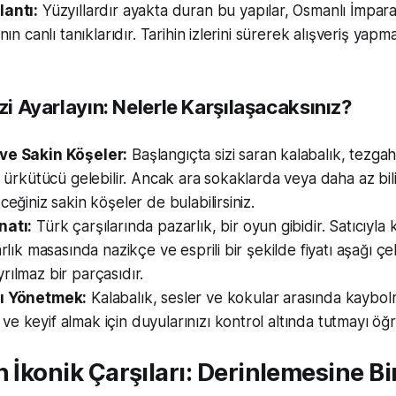
lantı:
Yüzyıllardır ayakta duran bu yapılar, Osmanlı İmpar
ının canlı tanıklarıdır. Tarihin izlerini sürerek alışveriş y
izi Ayarlayın: Nelerle Karşılaşacaksınız?
ve Sakin Köşeler:
Başlangıçta sizi saran kalabalık, tezgahl
az ürkütücü gelebilir. Ancak ara sokaklarda veya daha az bi
ceğiniz sakin köşeler de bulabilirsiniz.
natı:
Türk çarşılarında pazarlık, bir oyun gibidir. Satıcıyl
zarlık masasında nazikçe ve esprili bir şekilde fiyatı aşağı 
rılmaz bir parçasıdır.
zı Yönetmek:
Kalabalık, sesler ve kokular arasında kaybo
e keyif almak için duyularınızı kontrol altında tutmayı öğ
n İkonik Çarşıları: Derinlemesine Bi