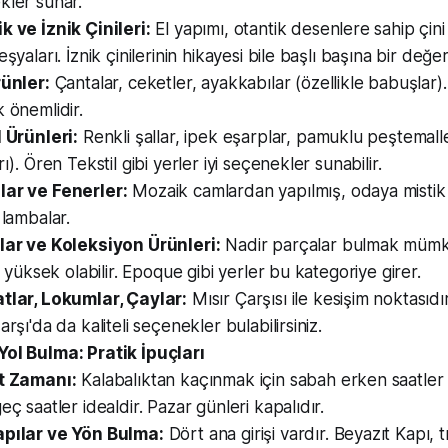
kler sunar.
 ve İznik Çinileri:
El yapımı, otantik desenlere sahip çini
eşyaları. İznik çinilerinin hikayesi bile başlı başına bir değer
rünler:
Çantalar, ceketler, ayakkabılar (özellikle babuşlar). K
 önemlidir.
 Ürünleri:
Renkli şallar, ipek eşarplar, pamuklu peştemal
rı). Ören Tekstil gibi yerler iyi seçenekler sunabilir.
ar ve Fenerler:
Mozaik camlardan yapılmış, odaya mistik 
 lambalar.
lar ve Koleksiyon Ürünleri:
Nadir parçalar bulmak mümk
rı yüksek olabilir. Epoque gibi yerler bu kategoriye girer.
tlar, Lokumlar, Çaylar:
Mısır Çarşısı ile kesişim noktasıdı
arşı'da da kaliteli seçenekler bulabilirsiniz.
Yol Bulma: Pratik İpuçları
t Zamanı:
Kalabalıktan kaçınmak için sabah erken saatle
eç saatler idealdir. Pazar günleri kapalıdır.
pılar ve Yön Bulma:
Dört ana girişi vardır. Beyazıt Kapı,