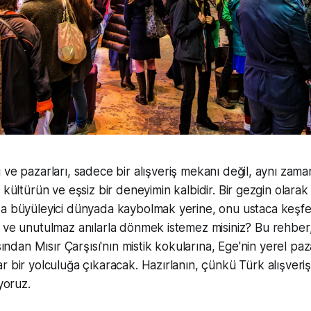
ı ve pazarları, sadece bir alışveriş mekanı değil, aynı zaman
lı kültürün ve eşsiz bir deneyimin kalbidir. Bir gezgin olarak
da büyüleyici dünyada kaybolmak yerine, onu ustaca keşfe
 ve unutulmaz anılarla dönmek istemez misiniz? Bu rehber, 
'sından Mısır Çarşısı'nın mistik kokularına, Ege'nin yerel paz
r bir yolculuğa çıkaracak. Hazırlanın, çünkü Türk alışveri
ıyoruz.