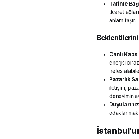
Tarihle Bağ
ticaret ağlar
anlam taşır.
Beklentilerin
Canlı Kaos 
enerjisi bir
nefes alabile
Pazarlık Sa
iletişim, pa
deneyimin ay
Duyularını
odaklanmak v
İstanbul'u