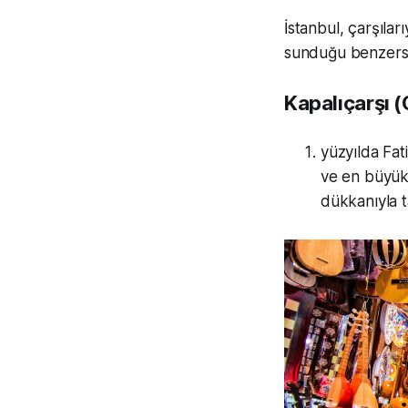
İstanbul, çarşılar
sunduğu benzersiz
Kapalıçarşı (
yüzyılda Fat
ve en büyük 
dükkanıyla ta