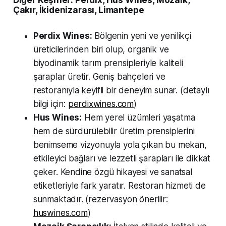
Diğer Keşifler: Perdix, Hus Wines, Mozaik,
Çakır, İkidenizarası, Limantepe
Perdix Wines:
Bölgenin yeni ve yenilikçi
üreticilerinden biri olup, organik ve
biyodinamik tarım prensipleriyle kaliteli
şaraplar üretir. Geniş bahçeleri ve
restoranıyla keyifli bir deneyim sunar. (detaylı
bilgi için:
perdixwines.com
)
Hus Wines:
Hem yerel üzümleri yaşatma
hem de sürdürülebilir üretim prensiplerini
benimseme vizyonuyla yola çıkan bu mekan,
etkileyici bağları ve lezzetli şarapları ile dikkat
çeker. Kendine özgü hikayesi ve sanatsal
etiketleriyle fark yaratır. Restoran hizmeti de
sunmaktadır. (rezervasyon önerilir:
huswines.com
)