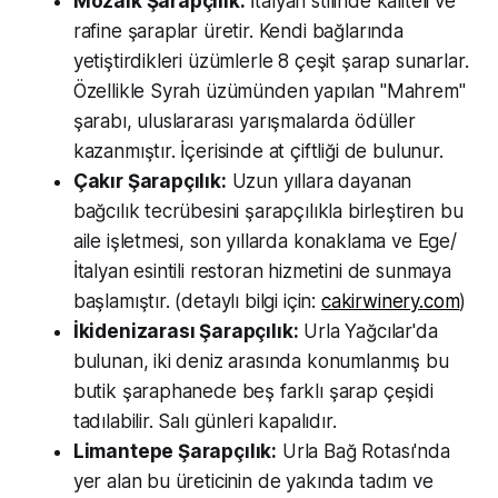
Mozaik Şarapçılık:
İtalyan stilinde kaliteli ve
rafine şaraplar üretir. Kendi bağlarında
yetiştirdikleri üzümlerle 8 çeşit şarap sunarlar.
Özellikle Syrah üzümünden yapılan "Mahrem"
şarabı, uluslararası yarışmalarda ödüller
kazanmıştır. İçerisinde at çiftliği de bulunur.
Çakır Şarapçılık:
Uzun yıllara dayanan
bağcılık tecrübesini şarapçılıkla birleştiren bu
aile işletmesi, son yıllarda konaklama ve Ege/
İtalyan esintili restoran hizmetini de sunmaya
başlamıştır. (detaylı bilgi için:
cakirwinery.com
)
İkidenizarası Şarapçılık:
Urla Yağcılar'da
bulunan, iki deniz arasında konumlanmış bu
butik şaraphanede beş farklı şarap çeşidi
tadılabilir. Salı günleri kapalıdır.
Limantepe Şarapçılık:
Urla Bağ Rotası'nda
yer alan bu üreticinin de yakında tadım ve