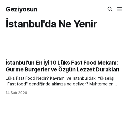
Geziyosun
İstanbul'da Ne Yenir
İstanbul'un En İyi 10 Lüks Fast Food Mekanı:
Gurme Burgerler ve Özgün Lezzet Durakları
Lüks Fast Food Nedir? Kavramı ve İstanbul'daki Yükselişi
"Fast food" dendiğinde aklınıza ne geliyor? Muhtemelen
hızlıca paketlenip sunulan, seri üretim zincirlerin kalabalık
14 Şub 2026
ortamları... Peki ya bu hıza, malzemelerin en kalitelisini, bir
şefin yaratıcı dokunuşunu ve size özel hissettiren bir
ambiyansı eklesek? İşte tam da bu noktada