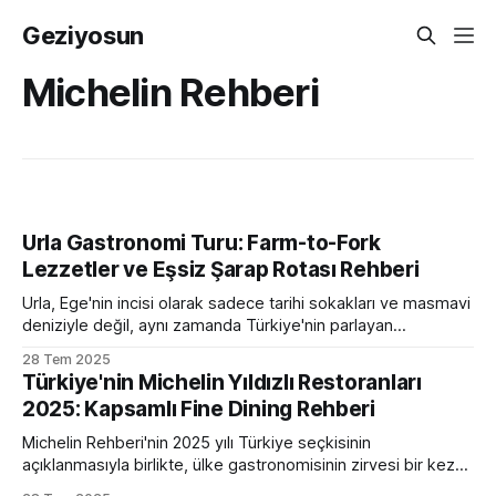
Geziyosun
Michelin Rehberi
Urla Gastronomi Turu: Farm-to-Fork
Lezzetler ve Eşsiz Şarap Rotası Rehberi
Urla, Ege'nin incisi olarak sadece tarihi sokakları ve masmavi
deniziyle değil, aynı zamanda Türkiye'nin parlayan
gastronomi yıldızı olarak da öne çıkıyor. İzmir'in bu şirin
28 Tem 2025
kasabası, son yıllarda tarladan sofraya (farm-to-fork)
Türkiye'nin Michelin Yıldızlı Restoranları
felsefesini benimseyen yenilikçi restoranları, butik şarap
2025: Kapsamlı Fine Dining Rehberi
üreticileri ve kendine özgü yerel lezzetleriyle
Michelin Rehberi'nin 2025 yılı Türkiye seçkisinin
açıklanmasıyla birlikte, ülke gastronomisinin zirvesi bir kez
daha gözler önüne serildi. İstanbul, İzmir ve Muğla'yı