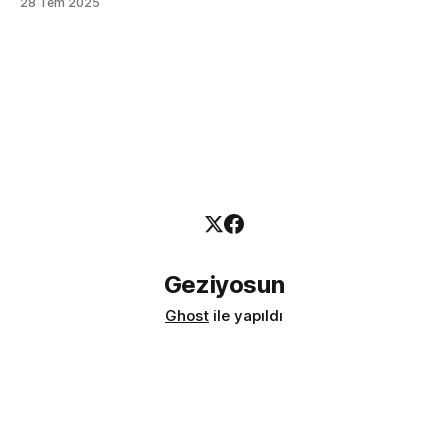
28 Tem 2025
kapsayan bu prestijli rehber, Türkiye'nin fine dining
sahnesindeki yerini sağlamlaştırırken, aynı zamanda
sürdürülebilirlik ve yerel lezzetlere verilen önemin altını
çiziyor. Bu rehber, sadece
Geziyosun
Ghost
ile yapıldı